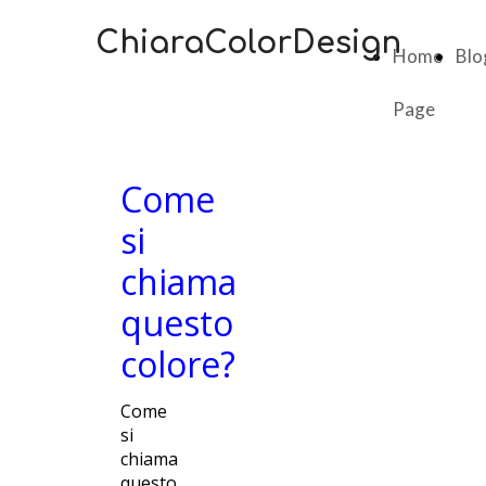
ChiaraColorDesign
Home
Blo
Page
Come
si
chiama
questo
colore?
Come
si
chiama
questo