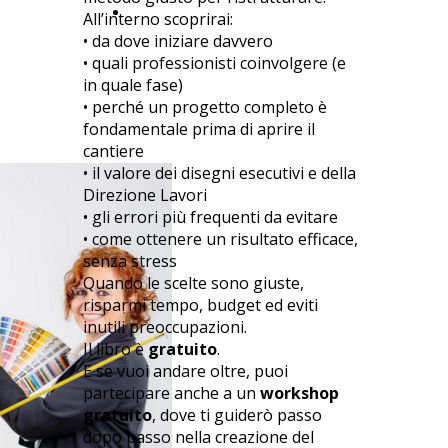
registrati QUI
All’interno scoprirai:
• da dove iniziare davvero
• quali professionisti coinvolgere (e
in quale fase)
• perché un progetto completo è
fondamentale prima di aprire il
cantiere
• il valore dei disegni esecutivi e della
Direzione Lavori
• gli errori più frequenti da evitare
• come ottenere un risultato efficace,
senza stress
Quando le scelte sono giuste,
risparmi tempo, budget ed eviti
inutili preoccupazioni.
Il libro è
gratuito
.
E se vuoi andare oltre, puoi
partecipare anche a un
workshop
gratuito
, dove ti guiderò passo
dopo passo nella creazione del